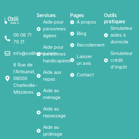
Services
Pages
Outils
pratiques
Aide pour
À propos
Simulateur
personnes
Blog
06 08 71
aides à
âgées
79 21
domicile
Recrutement
Aide pour
info@oxilihome.com
Simulateur
personnes
Laisser
crédit
handicapées
un avis
8 Rue de
d'impôt
l'Artisanat,
Aide aux
Contact
08000
repas
Charleville-
Aide au
Mézières
ménage
Aide au
repassage
Aide au
jardinage