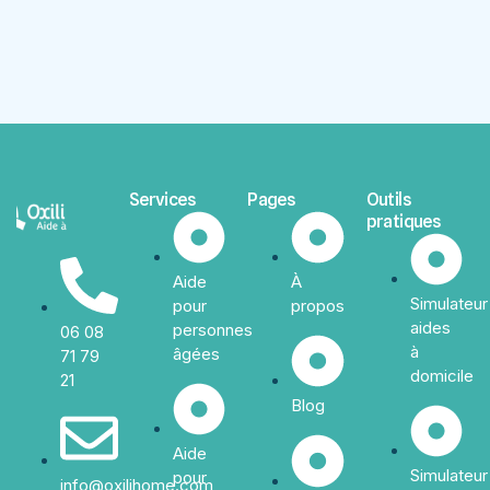
Services
Pages
Outils
pratiques
Aide
À
Simulateur
pour
propos
aides
personnes
06 08
à
âgées
71 79
domicile
21
Blog
Aide
Simulateur
pour
info@oxilihome.com