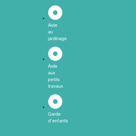
Aide
au
jardinage
Aide
aux
petits
travaux
Garde
d'enfants